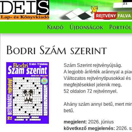
Kiadó
Újdonságok
Portfól
Bodri Szám szerint
Szám Szerint rejtvényújság.
A legjobb ár/érték aránnyal a pia
Változatos rejtvénytípusokkal és
megfejtésekkel jelenik meg,
52 oldalon 72 rejtvénnyel.
Ahány szám annyi betű, mert m
betű.
megjelent:
2026. június
következő megjelenés:
2026. s