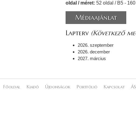
oldal / méret:
52 oldal / B5 - 16
Médiaajánlat
Lapterv
(Következő meg
2026. szeptember
2026. december
2027. március
Főoldal
Kiadó
Újdonságok
Portfólió
Kapcsolat
ÁS