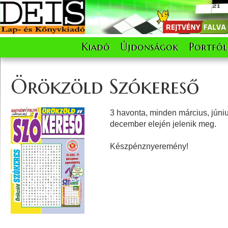
Kiadó
Újdonságok
Portfól
Örökzöld Szókereső
3 havonta, minden március, júni
december elején jelenik meg.
Készpénznyeremény!