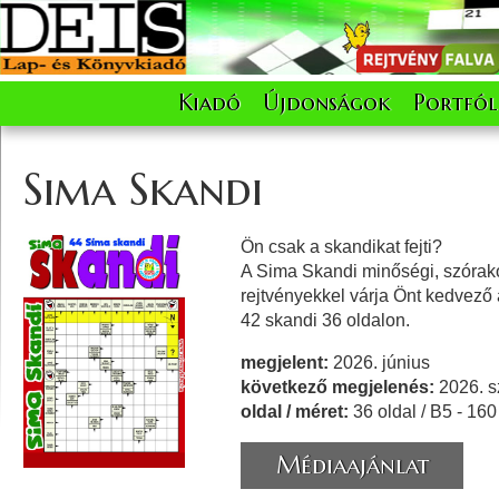
Kiadó
Újdonságok
Portfól
Sima Skandi
Ön csak a skandikat fejti?
A Sima Skandi minőségi, szórak
rejtvényekkel várja Önt kedvező 
42 skandi 36 oldalon.
megjelent:
2026. június
következő megjelenés:
2026. s
oldal / méret:
36 oldal / B5 - 16
Médiaajánlat