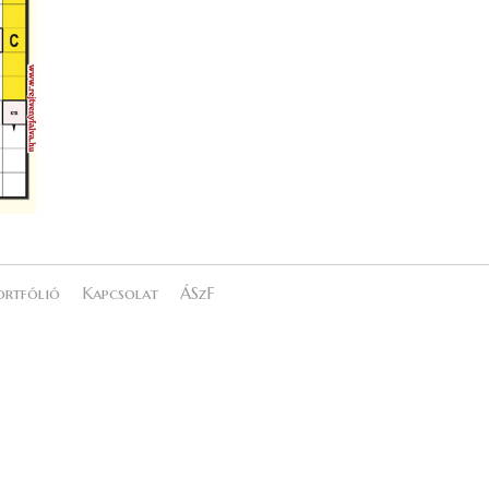
ortfólió
Kapcsolat
ÁSzF