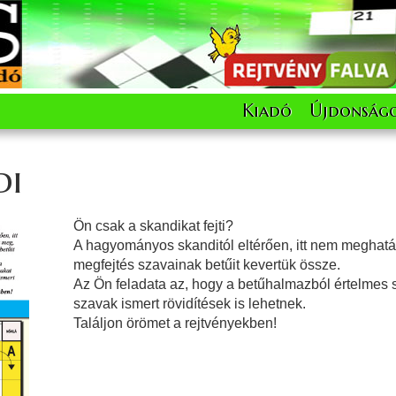
Kiadó
Újdonság
di
Ön csak a skandikat fejti?
A hagyományos skanditól eltérően, itt nem megha
megfejtés szavainak betűit kevertük össze.
Az Ön feladata az, hogy a betűhalmazból értelmes 
szavak ismert rövidítések is lehetnek.
Találjon örömet a rejtvényekben!