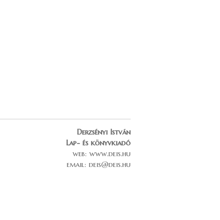
Derzsényi István
Lap- és könyvkiadó
web: www.deis.hu
email: deis@deis.hu