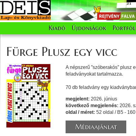
Kiadó
Újdonságok
Portfól
Fürge Plusz egy vicc
A népszerű ”szóberakós” plusz e
feladványokat tartalmazza.
70 db feladvány egy kiadványban
megjelent:
2026. június
következő megjelenés:
2026. s
oldal / méret:
52 oldal / B5 - 16
Médiaajánlat