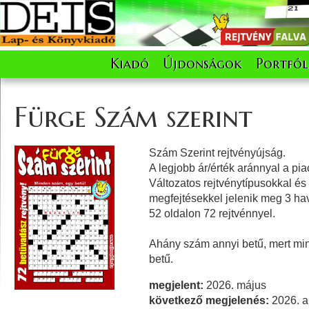
Kiadó
Újdonságok
Portfól
Fürge Szám szerint
Szám Szerint rejtvényújság.
A legjobb ár/érték aránnyal a pia
Változatos rejtvénytípusokkal és
megfejtésekkel jelenik meg 3 ha
52 oldalon 72 rejtvénnyel.
Ahány szám annyi betű, mert m
betű.
megjelent:
2026. május
következő megjelenés:
2026. a