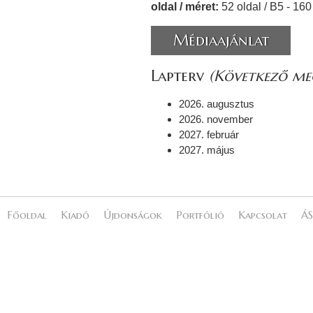
oldal / méret:
52 oldal / B5 - 16
Médiaajánlat
Lapterv
(Következő meg
2026. augusztus
2026. november
2027. február
2027. május
Főoldal
Kiadó
Újdonságok
Portfólió
Kapcsolat
ÁS