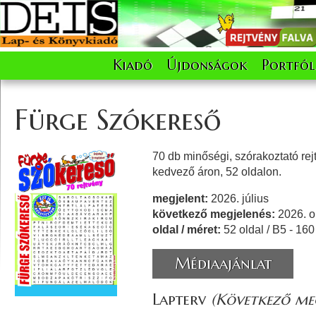
Kiadó
Újdonságok
Portfól
Fürge Szókereső
70 db minőségi, szórakoztató rej
kedvező áron, 52 oldalon.
megjelent:
2026. július
következő megjelenés:
2026. o
oldal / méret:
52 oldal / B5 - 16
Médiaajánlat
Lapterv
(Következő meg