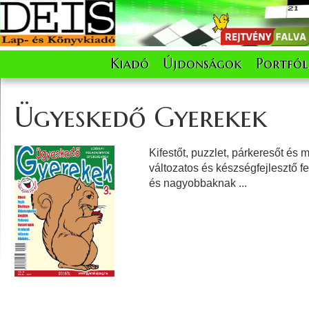
Kiadó
Újdonságok
Portfól
Ügyeskedő Gyerekek
Kifestőt, puzzlet, párkeresőt és
változatos és készségfejlesztő f
és nagyobbaknak ...