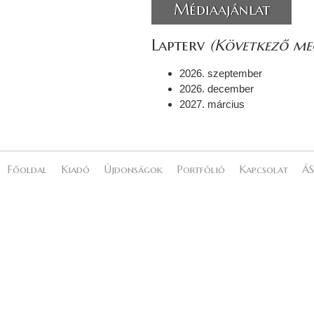
Médiaajánlat
Lapterv
(Következő meg
2026. szeptember
2026. december
2027. március
Főoldal
Kiadó
Újdonságok
Portfólió
Kapcsolat
ÁS