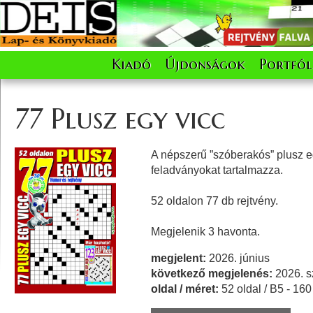
Kiadó
Újdonságok
Portfól
77 Plusz egy vicc
A népszerű ”szóberakós” plusz e
feladványokat tartalmazza.
52 oldalon 77 db rejtvény.
Megjelenik 3 havonta.
megjelent:
2026. június
következő megjelenés:
2026. s
oldal / méret:
52 oldal / B5 - 16